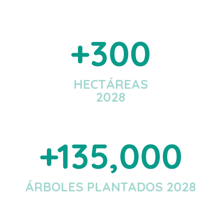
More Than
300
HECTÁREAS
2028
Over
135
ÁRBOLES PLANTADOS 2028