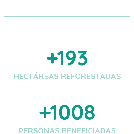
We Are Present In
193
HECTÁREAS REFORESTADAS
We Are Present In
1008
PERSONAS BENEFICIADAS