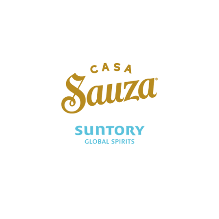
We Are Present In
We Are Present In